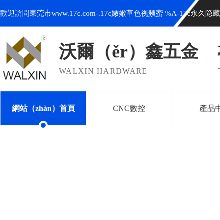
歡迎訪問東莞市www.17c.com-.17c嫩嫩草色视频蜜 %A-17c永
沃爾（ěr）鑫五金
WALXIN HARDWARE
網站（zhàn）首頁
CNC數控
產品