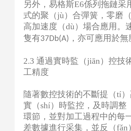
另外，易格斯
E6
係列拖鏈采用
式的聚（jù）合彈簧，零磨（
高加速度（dù）場合應用。
隻有
，亦可應用於無塵
37Db(A)
2.3
通過實時監（jiān）控技
工精度
隨著數控技術的不斷提（tí
實（shí）時監控，及時調整（
環節，並對加工過程中的每一個
差數據進行采集，並反（fǎn