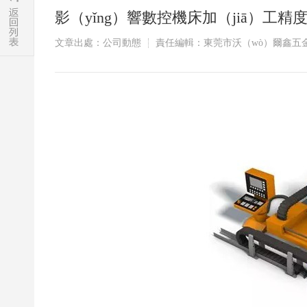
影（yǐng）響數控機床加（jiā）工精
文章出處：公司動態
責任編輯：東莞市沃（wò）爾鑫五