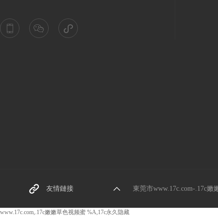
東（dōng）莞螺絲廠家（j
友情鏈接
東莞市www.17c.com-.1
iā）
www.17c.com,.17c嫩嫩草色视频蜜 %A,17c永久隐藏