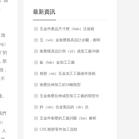
ó）絲
最
最新
資訊
​五金件產品尺寸標（biāo）注規範
。陰
​五（wǔ）金衝壓模具設計步驟，都明
ng）
白嗎？
​衝壓模具設計與（yǔ）成形工藝30個
”的
，那
經（jīng）驗要點
​鈑（bǎn）金加工工藝
三個，
​精密（mì）五金加工工藝操作規範
隻不
​衝壓拉伸加工的16種類型
途。
​五金衝壓拉伸成型加工工藝的類型分
別有哪些?
​鋅（xīn）合金製品的（de）生
我們
（shēng）產（chǎn）技巧
​五金件衝壓的工藝詞匯（huì）解析
n）
​​CNC精密零件加工流程
，人