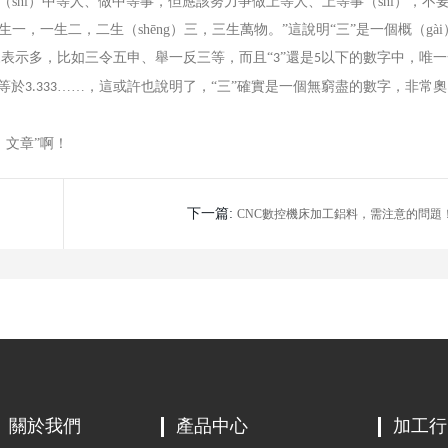
是（shì）中等人、做中等事，但應該努力爭做上等人、上等事（shì），不
生一，一生二，二生（shēng）三，三生萬物。”這說明“三”是一個概（gài
來表示多，比如三令五申、舉一反三等，而且“
”還是
以下的數字中，唯一
3
5
等於
……，這或許也說明了，“三”確實是一個無窮盡的數字，非常奧
3.333
）文章”啊！
下一篇:
CNC數控機床加工鋁料，需注意的問題
關於我們
產品中心
加工行