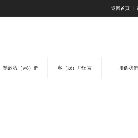
返回首頁
|
關於我（wǒ）們
客（kè）戶留言
聯係我
口-www.17c久久久嫩草成人
0769-33365859
138-2527-8561