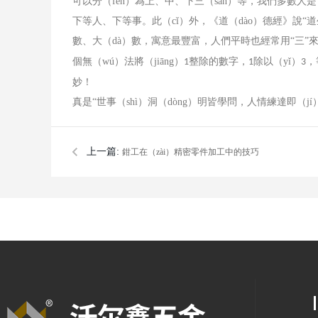
可以分（fèn）為上、中、下三（sān）等，我們多數人
下等人、下等事。此（cǐ）外，《道（dào）德經》說“道
數、大（dà）數，寓意最豐富，人們平時也經常用“三”
個無（wú）法將（jiāng）
整除的數字，
除以（yǐ）
，
1
1
3
妙！
真是
“世事（shì）洞（dòng）明皆學問，人情練達即（jí
上一篇:
鉗工在（zài）精密零件加工中的技巧