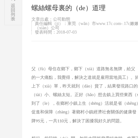
螺絲螺母裏的（de）道理
文章出處：公司動態
責任編輯（jí）：東莞（wǎn）市www.17c.com-.1
（xiàn）公司
發表時間：2018-07-03
父（fù）母住在鄉下，鄉下（xià）道路無名無牌，給父
的一大痛點，我覺得，解決之道就是雇用當地員工）。於是，
上下（xià）單，昨天就到（dào）貨了，結果發現路口的
（tài）小、螺絲太短。正好（hǎo）想去鎮上買些東西（
到了（le），在鄉村小鎮上生（shēng）活就是省（sh
促進和保障（zhàng）著鄉村小鎮經濟社會關係的健康發
牌
元，一共
元，解決了困擾我好久的問題。
95
110