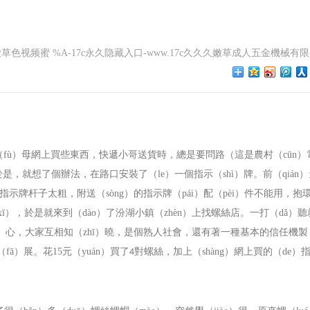
7c嫩嫩草色视频蜜 %A-17c永久隐藏入口-www.17c久久久嫩草成人五金機械有限
（fù）母網上買些東西，快遞小哥送貨時，總是要問路（這是農村（cūn）
就想了個辦法，在路口安裝了（le）一個指示（shì）牌。前（qián
指示牌杆子太粗，附送（sòng）的指示牌（pái）配（pèi）件不能用，抱
xī），於是就來到（dào）了汾湖小鎮（zhèn）上找螺絲店。一打（dǎ）聽
ěng）心，大家互相知（zhī）曉，是個熟人社會，還有著一種基本的信任機
（fā）展。花
15
元（yuán）買了
對螺絲，加上（shàng）網上買的（de）
4