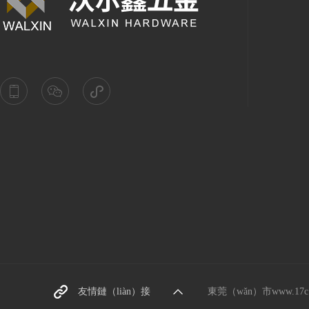
東莞螺絲廠家
友情鏈（liàn）接
東莞（wǎn）市www.17