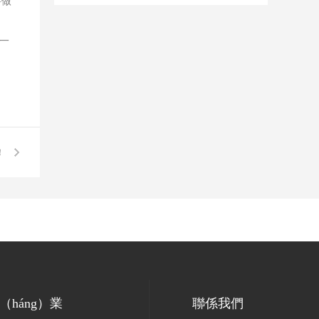
要做
）
一
！
（háng）業
聯係我們