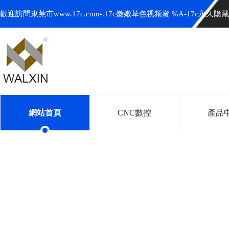
歡迎訪問東莞市www.17c.com-.17c嫩嫩草色视频蜜 %A-17c永
網站首頁
CNC數控
產品
www.17c.com-.17c嫩
（xīn）五金
WALXIN HARDWARE
專業設計、生產
精密車床件
一站式精密五金件加工製造（zào）