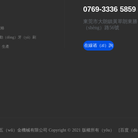
0769-3336 5859
東莞市大朗鎮黃草朗東勝
（shèng）路56號
樁
動（dòng）牙（yá）刷
在線谘（zī）詢
）生產
（wǔ）金機械有限公司 Copyright © 2021 版權所有（yǒu） [
百度（d