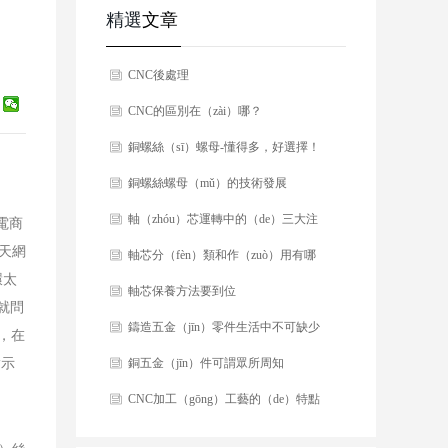
精選
文章
CNC後處理
CNC的區別在（zài）哪？
銅螺絲（sī）螺母-懂得多，好選擇！
銅螺絲螺母（mǔ）的技術發展
軸（zhóu）芯運轉中的（de）三大注
電商
）天網
意事項
軸芯分（fèn）類和作（zuò）用有哪
環太
些？
軸芯保養方法要到位
就問
鑄造五金（jīn）零件生活中不可缺少
製，在
指示
銅五金（jīn）件可謂眾所周知
CNC加工（gōng）工藝的（de）特點