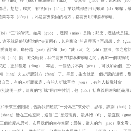
hěn）多（duō）螺絲螺帽（mào），突然覺（jiào）得，原來螺（lu
理。想想，確實，有很多行（háng）業領域都會用到螺絲（sī）螺帽，
造業等等（děng），凡是需要緊固的地方，都需要用到螺絲螺帽。
hé）
“三”的智慧。如果（guǒ），螺帽（mào）是陰；那麽，螺絲就是陽
固住，這不就是俗話所說的“夫妻同心，其利斷金”的道理嗎？再想想，光（guā
得越深、痛得越（yuè）烈”和（hé）“愛（ài）之（zhī）愈深、恨之愈切
磨（mó）損、避免斷裂，我們需要在螺絲和螺帽之間，再加一個緩衝物
的家庭，更加穩定（dìng）、牢固。一個墊片不夠（gòu），可以加兩個、
精（jīng）力去折騰對方（fāng）了。畢竟，生命就是一個折騰的過程，
折騰自己，有的人折騰家庭，有的人折騰單位（wèi），有的人折騰社會
。特別說明一點，這裏的“折騰”用作中性詞，包（bāo）括褒義用途和貶義用
和未來三個階段，告訴我們應該“一分為三”來分析、思考、謀劃（huá）
shēng）活在三維空間，這個“三”是最現實、最具體（tǐ）、最直觀（guā
左右三個維度來思考、布局我們的生存空間；最後，從人的角（jiǎo）度來看