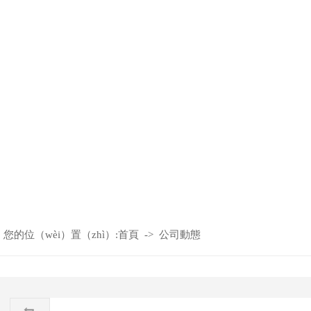
您的位（wèi）置（zhì）:
首頁
->
公司動態