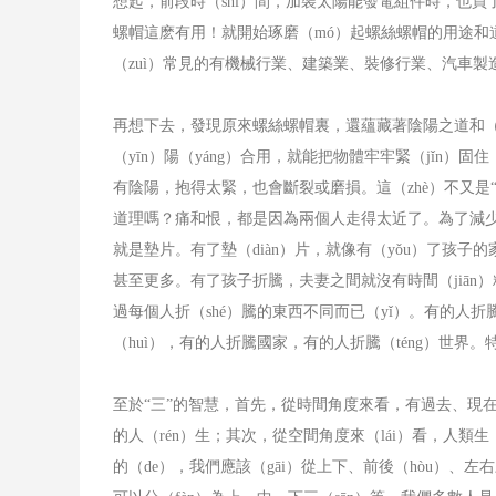
想起，前段時（shí）間，加裝太陽能發電組件時，也買了很（
螺帽這麽有用！就開始琢磨（mó）起螺絲螺帽的用途和道
（zuì）常見的有機械行業、建築業、裝修行業、汽車製
再想下去，發現原來螺絲螺帽裏，還蘊藏著陰陽之道和（
（yīn）陽（yáng）合用，就能把物體牢牢緊（jǐn）
有陰陽，抱得太緊，也會斷裂或磨損。這（zhè）不又是“愛
道理嗎？痛和恨，都是因為兩個人走得太近了。為了減少
就是墊片。有了墊（diàn）片，就像有（yǒu）了孩子
甚至更多。有了孩子折騰，夫妻之間就沒有時間（jiān）
過每個人折（shé）騰的東西不同而已（yǐ）。有的人
（huì），有的人折騰國家，有的人折騰（téng）世界
至於
“三”的智慧，首先，從時間角度來看，有過去、現在
的人（rén）生；其次，從空間角度來（lái）看，人類生（
的（de），我們應該（gāi）從上下、前後（hòu）、