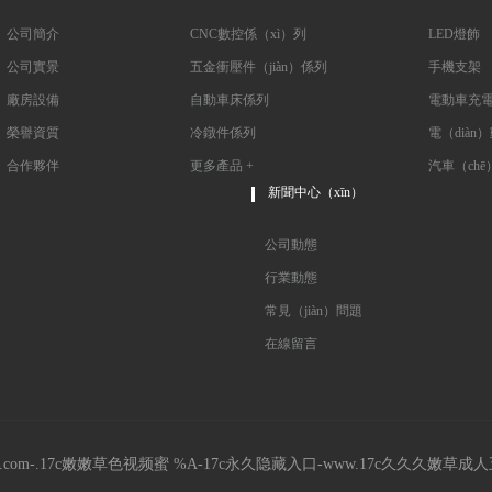
公司簡介
CNC數控係（xì）列
LED燈飾
公司實景
五金衝壓件（jiàn）係列
手機支架
廠房設備
自動車床係列
電動車充電
榮譽資質
冷鐓件係列
電（diàn）
合作夥伴
更多產品 +
汽車（chē
新聞中心（xīn）
公司動態
行業動態
常見（jiàn）問題
在線留言
c.com-.17c嫩嫩草色视频蜜 %A-17c永久隐藏入口-www.17c久久久嫩草成人五