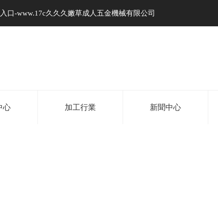
久隐藏入口-www.17c久久久嫩草成人五金機械有限公司
中心
加工行業
新聞中心
嫩草色视频蜜 %A-17c永久隐藏入