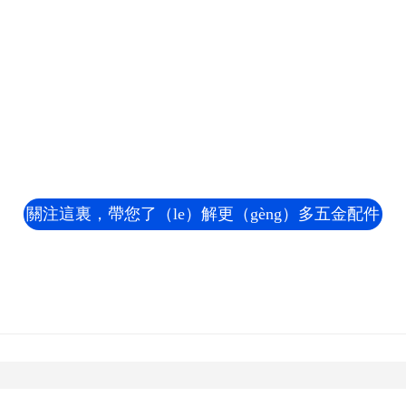
www.17c.com-.17c嫩嫩草
色视频蜜 %A-17c永久隐
藏入口-www.17c久久久嫩
草成人·新聞資訊
關注這裏，帶您了（le）解更（gèng）多五金配件
知識